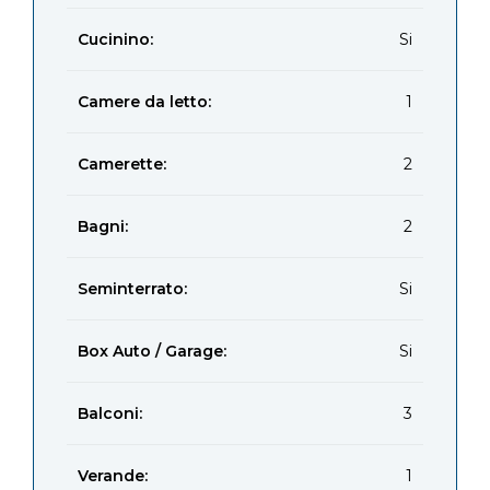
Cucinino:
Si
Camere da letto:
1
Camerette:
2
Bagni:
2
Seminterrato:
Si
Box Auto / Garage:
Si
Balconi:
3
Verande:
1