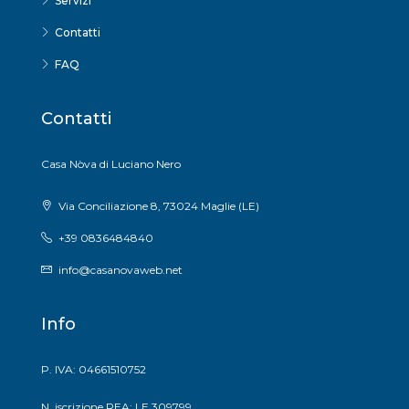
Servizi
Contatti
FAQ
Contatti
Casa Nòva di Luciano Nero
Via Conciliazione 8, 73024 Maglie (LE)
+39 0836484840
info@casanovaweb.net
Info
P. IVA: 04661510752
N. iscrizione REA: LE 309799