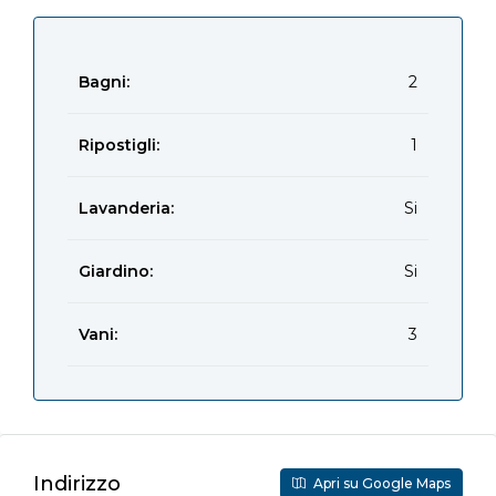
Bagni:
2
Ripostigli:
1
Lavanderia:
Si
Giardino:
Si
Vani:
3
Indirizzo
Apri su Google Maps