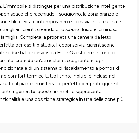
 L’immobile si distingue per una distribuzione intelligente
pen space che racchiude il soggiorno, la zona pranzo e
uno stile di vita contemporaneo e conviviale. La cucina è
e tra gli ambienti, creando uno spazio fluido e luminoso
 famiglia. Completa la proprietà una camera da letto
fetta per ospiti o studio. I doppi servizi garantiscono
entre i due balconi esposti a Est e Ovest permettono di
giornata, creando un’atmosfera accogliente in ogni
ondizionata e di un sistema di riscaldamento a pompa di
mo comfort termico tutto l’anno. Inoltre, è incluso nel
tuato al piano seminterrato, perfetto per proteggere il
mente rigenerato, questo immobile rappresenta
funzionalità e una posizione strategica in una delle zone più