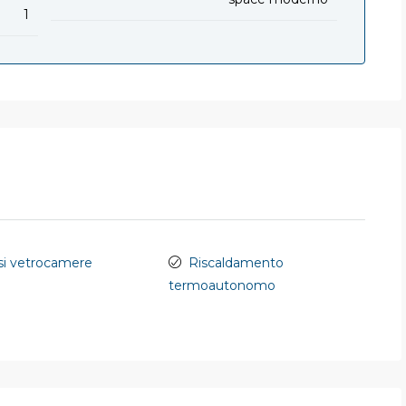
1
ssi vetrocamere
Riscaldamento
termoautonomo