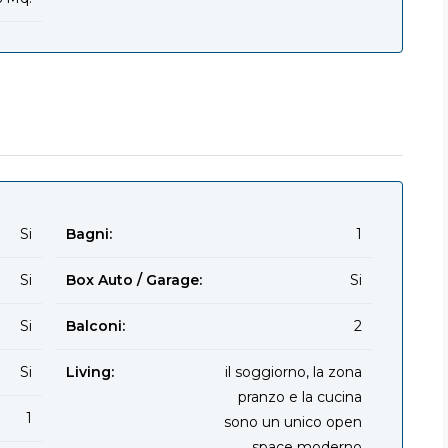
Si
Bagni:
1
Si
Box Auto / Garage:
Si
Si
Balconi:
2
Si
Living:
il soggiorno, la zona
pranzo e la cucina
1
sono un unico open
space moderno