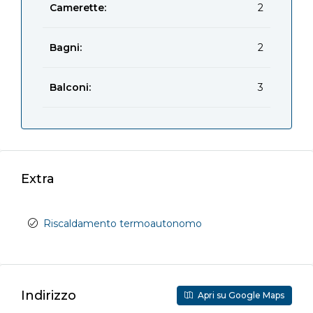
Camerette:
2
Bagni:
2
Balconi:
3
Extra
Riscaldamento termoautonomo
Indirizzo
Apri su Google Maps