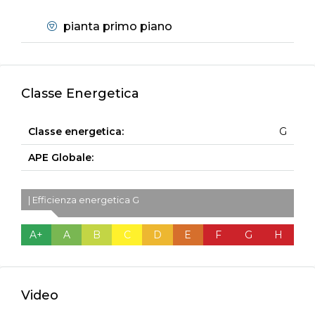
pianta primo piano
Classe Energetica
Classe energetica:
G
APE Globale:
| Efficienza energetica G
A+
A
B
C
D
E
F
G
H
Video