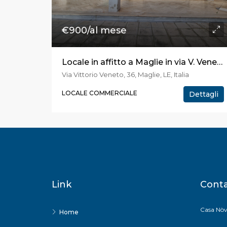
€900/al mese
Locale in affitto a Maglie in via V. Veneto
Via Vittorio Veneto, 36, Maglie, LE, Italia
LOCALE COMMERCIALE
Dettagli
Link
Conta
Casa Nòv
Home