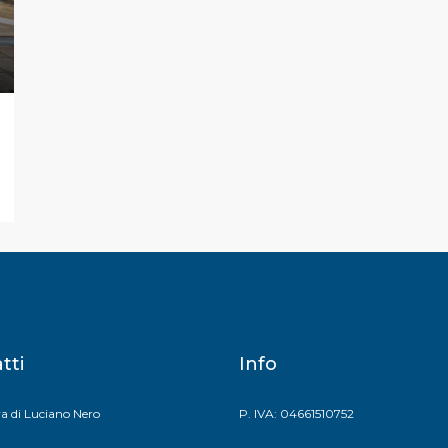
tti
Info
a di Luciano Nero
P. IVA: 04661510752