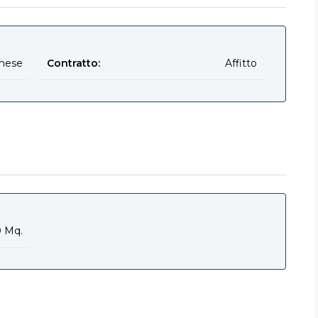
mese
Contratto:
Affitto
 Mq.