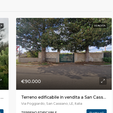
TA
VENDITA
€90.000
Terreno edificabile in vendita a Maglie in via G. Toma
Terreno edificabile in vendita a San Cassiano in via Poggiardo
Via Poggiardo, San Cassiano, LE, Italia
TERRENO EDIFICABILE