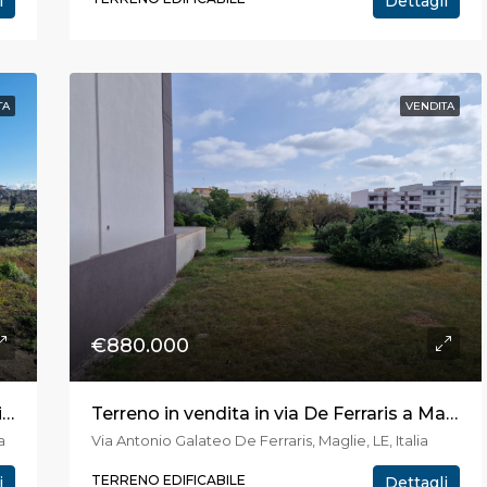
i
Dettagli
TA
VENDITA
€880.000
Terreno edificabile in vendita a Bagnolo in località Caro-Vigna
Terreno in vendita in via De Ferraris a Maglie
a
Via Antonio Galateo De Ferraris, Maglie, LE, Italia
TERRENO EDIFICABILE
i
Dettagli