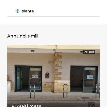
pianta
Annunci simili
AFFITTO
€550/al mese