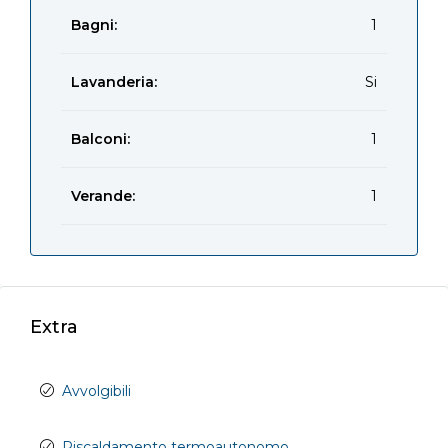
Bagni:
1
Lavanderia:
Si
Balconi:
1
Verande:
1
Extra
Avvolgibili
Riscaldamento termoautonomo