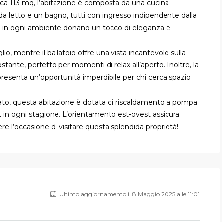
irca 113 mq, l’abitazione è composta da una cucina
da letto e un bagno, tutti con ingresso indipendente dalla
lte in ogni ambiente donano un tocco di eleganza e
io, mentre il ballatoio offre una vista incantevole sulla
ostante, perfetto per momenti di relax all’aperto. Inoltre, la
ppresenta un’opportunità imperdibile per chi cerca spazio
ato, questa abitazione è dotata di riscaldamento a pompa
t in ogni stagione. L’orientamento est-ovest assicura
re l’occasione di visitare questa splendida proprietà!
Ultimo aggiornamento il 8 Maggio 2025 alle 11:01