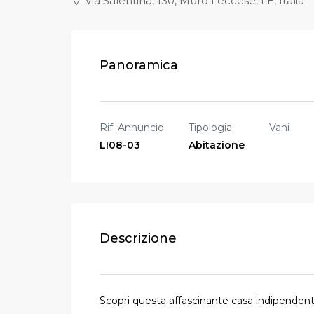
Via Salentina, 130, Muro Leccese, LE, Italia
Panoramica
Rif. Annuncio
Tipologia
Vani
LI08-03
Abitazione
Descrizione
Scopri questa affascinante casa indipendente 