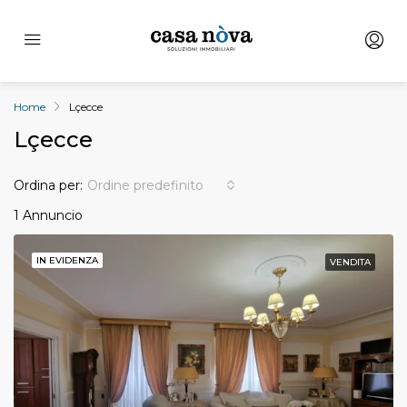
Home
Lçecce
Lçecce
Ordina per:
Ordine predefinito
1 Annuncio
IN EVIDENZA
VENDITA