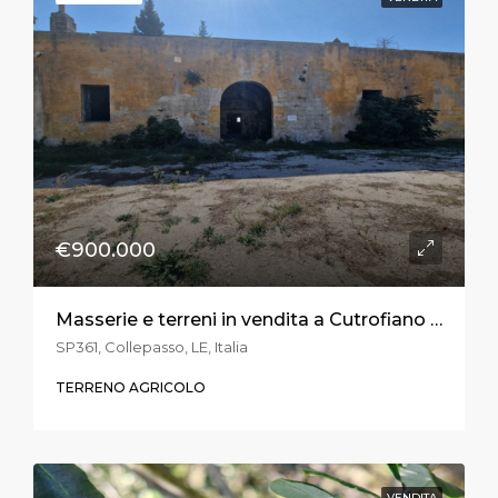
€900.000
Masserie e terreni in vendita a Cutrofiano sulla S.P.361
SP361, Collepasso, LE, Italia
TERRENO AGRICOLO
VENDITA